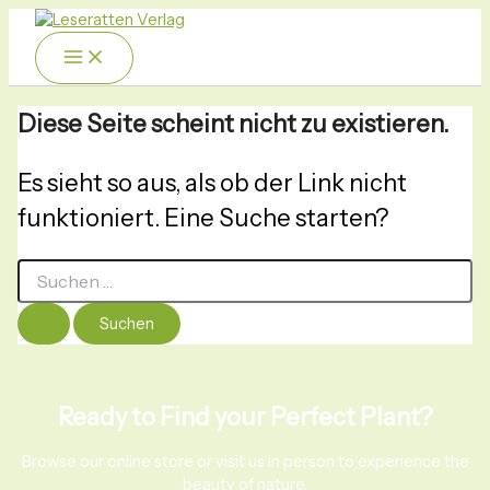
Zum
Menü
Suchen
nach:
Inhalt
springen
Diese Seite scheint nicht zu existieren.
Es sieht so aus, als ob der Link nicht
funktioniert. Eine Suche starten?
Ready to Find your Perfect Plant?
Browse our online store or visit us in person to experience the
beauty of nature.