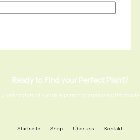
Ready to Find your Perfect Plant?
r online store or visit us in person to experience the beauty 
Startseite
Shop
Über uns
Kontakt