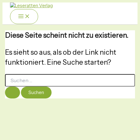
Zum
Menü
Suchen
nach:
Inhalt
springen
Diese Seite scheint nicht zu existieren.
Es sieht so aus, als ob der Link nicht
funktioniert. Eine Suche starten?