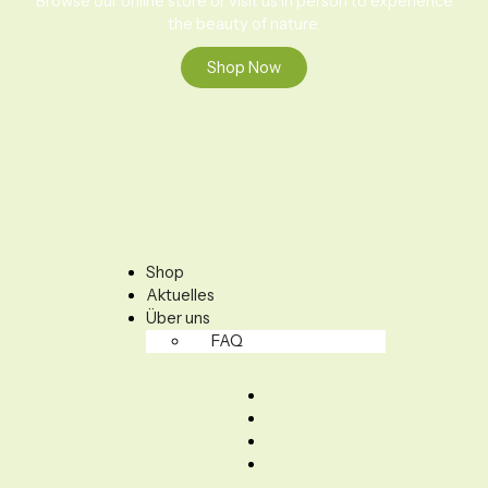
Browse our online store or visit us in person to experience
the beauty of nature.
Shop Now
Menü
Shop
Aktuelles
Über uns
FAQ