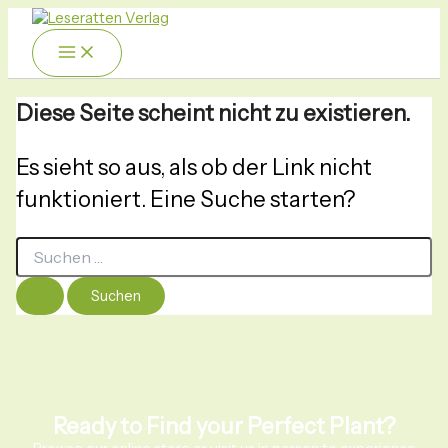
Zum
Suchen
nach:
Inhalt
springen
Diese Seite scheint nicht zu existieren.
Es sieht so aus, als ob der Link nicht
funktioniert. Eine Suche starten?
Ready to Find your Perfect Plant?